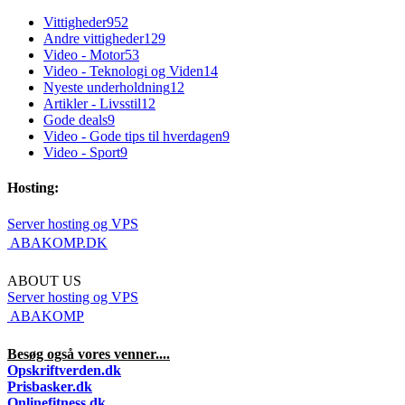
Vittigheder
952
Andre vittigheder
129
Video - Motor
53
Video - Teknologi og Viden
14
Nyeste underholdning
12
Artikler - Livsstil
12
Gode deals
9
Video - Gode tips til hverdagen
9
Video - Sport
9
Hosting:
Server hosting og VPS
 ABAKOMP.DK
ABOUT US
Server hosting og VPS
 ABAKOMP
Besøg også vores venner....
Opskriftverden.dk
Prisbasker.dk
Onlinefitness.dk