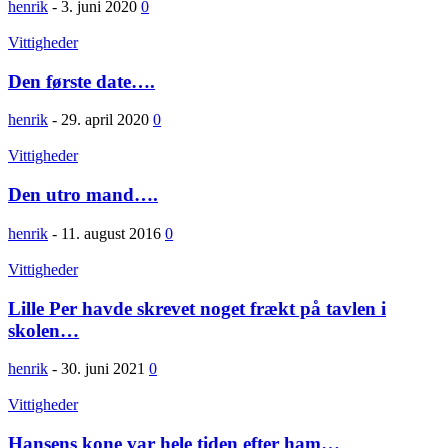
henrik
-
3. juni 2020
0
Vittigheder
Den første date….
henrik
-
29. april 2020
0
Vittigheder
Den utro mand….
henrik
-
11. august 2016
0
Vittigheder
Lille Per havde skrevet noget frækt på tavlen i
skolen…
henrik
-
30. juni 2021
0
Vittigheder
Hansens kone var hele tiden efter ham…