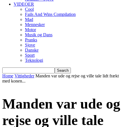
VIDEOER
Cool
Fails And Wins Compilation
Mad
Mennesker
Motor
Musik og Dans
Pranks
Sjove
Danske
Sport
Teknologi
Home
Vittigheder
Manden var ude og rejse og ville tale lidt frækt
med konen...
Manden var ude og
rejse og ville tale