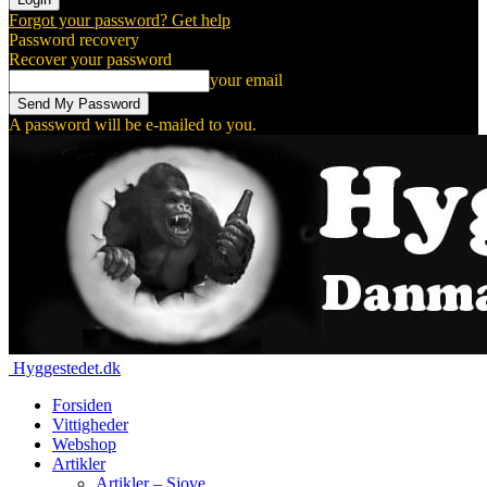
Forgot your password? Get help
Password recovery
Recover your password
your email
A password will be e-mailed to you.
Hyggestedet.dk
Forsiden
Vittigheder
Webshop
Artikler
Artikler – Sjove