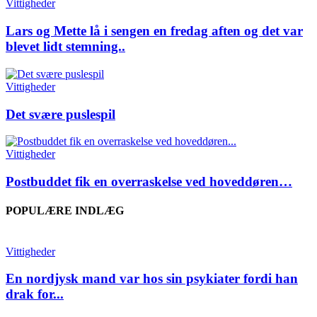
Vittigheder
Lars og Mette lå i sengen en fredag aften og det var
blevet lidt stemning..
Vittigheder
Det svære puslespil
Vittigheder
Postbuddet fik en overraskelse ved hoveddøren…
POPULÆRE INDLÆG
Vittigheder
En nordjysk mand var hos sin psykiater fordi han
drak for...