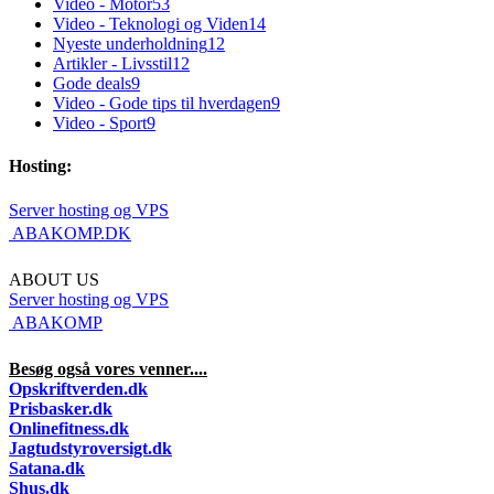
Video - Motor
53
Video - Teknologi og Viden
14
Nyeste underholdning
12
Artikler - Livsstil
12
Gode deals
9
Video - Gode tips til hverdagen
9
Video - Sport
9
Hosting:
Server hosting og VPS
 ABAKOMP.DK
ABOUT US
Server hosting og VPS
 ABAKOMP
Besøg også vores venner....
Opskriftverden.dk
Prisbasker.dk
Onlinefitness.dk
Jagtudstyroversigt.dk
Satana.dk
Shus.dk