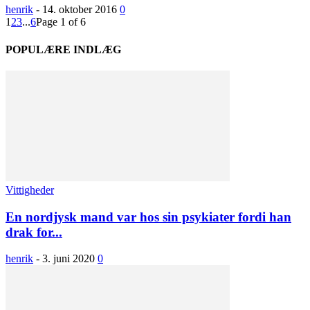
henrik
-
14. oktober 2016
0
1
2
3
...
6
Page 1 of 6
POPULÆRE INDLÆG
Vittigheder
En nordjysk mand var hos sin psykiater fordi han
drak for...
henrik
-
3. juni 2020
0