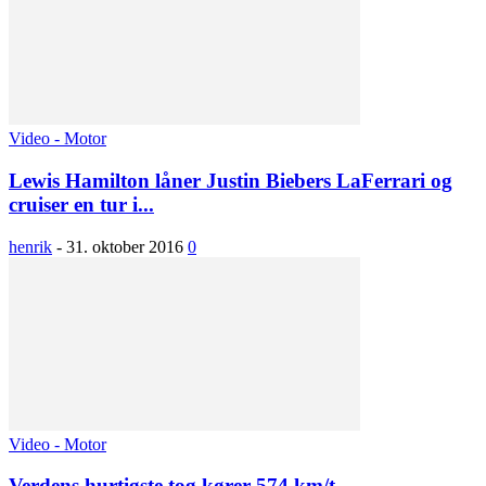
Video - Motor
Lewis Hamilton låner Justin Biebers LaFerrari og
cruiser en tur i...
henrik
-
31. oktober 2016
0
Video - Motor
Verdens hurtigste tog kører 574 km/t