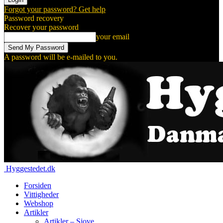
Forgot your password? Get help
Password recovery
Recover your password
your email
A password will be e-mailed to you.
Hyggestedet.dk
Forsiden
Vittigheder
Webshop
Artikler
Artikler – Sjove