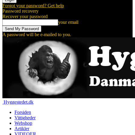
Forgot your password? Get help
Password recovery
Recover your password
your email
A password will be e-mailed to you.
Hyggestedet.dk
Forsiden
Vittigheder
Webshop
Artikler
VIDEOER