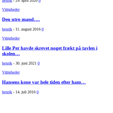
henrik
-
29. april 2020
0
Vittigheder
Den utro mand….
henrik
-
11. august 2016
0
Vittigheder
Lille Per havde skrevet noget frækt på tavlen i
skolen…
henrik
-
30. juni 2021
0
Vittigheder
Hansens kone var hele tiden efter ham…
henrik
-
14. juli 2016
0