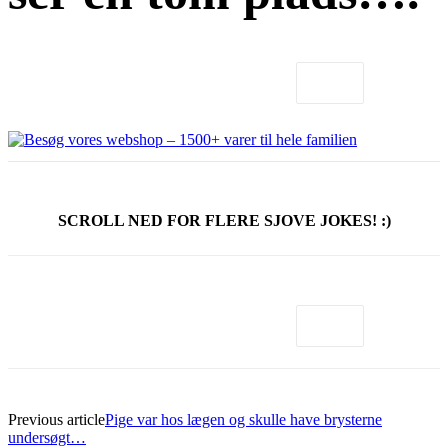
SCROLL NED FOR FLERE SJOVE JOKES! :)
Previous article
Pige var hos lægen og skulle have brysterne
undersøgt…