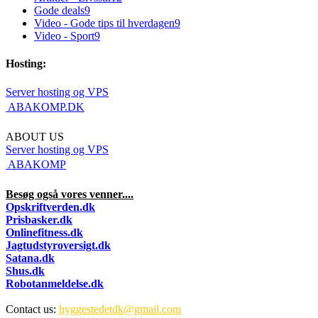
Gode deals
9
Video - Gode tips til hverdagen
9
Video - Sport
9
Hosting:
Server hosting og VPS
 ABAKOMP.DK
ABOUT US
Server hosting og VPS
 ABAKOMP
Besøg også vores venner....
Opskriftverden.dk
Prisbasker.dk
Onlinefitness.dk
Jagtudstyroversigt.dk
Satana.dk
Shus.dk
Robotanmeldelse.dk
Contact us:
hyggestedetdk@gmail.com