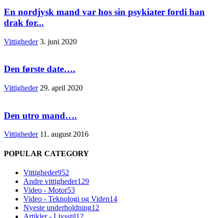
En nordjysk mand var hos sin psykiater fordi han
drak for...
Vittigheder
3. juni 2020
Den første date….
Vittigheder
29. april 2020
Den utro mand….
Vittigheder
11. august 2016
POPULAR CATEGORY
Vittigheder
952
Andre vittigheder
129
Video - Motor
53
Video - Teknologi og Viden
14
Nyeste underholdning
12
Artikler - Livsstil
12