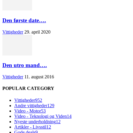
Den første date….
Vittigheder
29. april 2020
Den utro mand….
Vittigheder
11. august 2016
POPULAR CATEGORY
Vittigheder
952
Andre vittigheder
129
Video - Motor
53
Video - Teknologi og Viden
14
Nyeste underholdning
12
Artikler - Livsstil
12
Gode deals
9