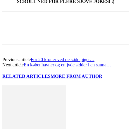
SCROLL NED FOR FLERE SJOVE JOKES! :)
Previous article
For 20 kroner ved de søde piger…
Next article
En københavner og en jyde sidder i en sauna…
RELATED ARTICLES
MORE FROM AUTHOR