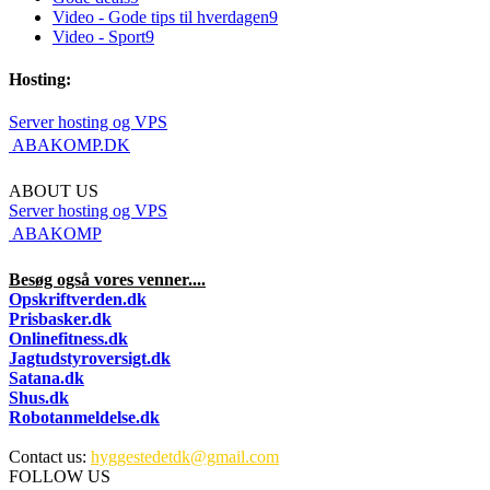
Video - Gode tips til hverdagen
9
Video - Sport
9
Hosting:
Server hosting og VPS
 ABAKOMP.DK
ABOUT US
Server hosting og VPS
 ABAKOMP
Besøg også vores venner....
Opskriftverden.dk
Prisbasker.dk
Onlinefitness.dk
Jagtudstyroversigt.dk
Satana.dk
Shus.dk
Robotanmeldelse.dk
Contact us:
hyggestedetdk@gmail.com
FOLLOW US