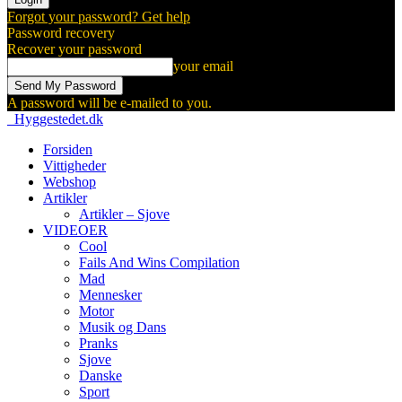
Forgot your password? Get help
Password recovery
Recover your password
your email
A password will be e-mailed to you.
Hyggestedet.dk
Forsiden
Vittigheder
Webshop
Artikler
Artikler – Sjove
VIDEOER
Cool
Fails And Wins Compilation
Mad
Mennesker
Motor
Musik og Dans
Pranks
Sjove
Danske
Sport