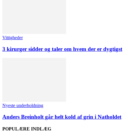
Vittigheder
3 kirurger sidder og taler om hvem der er dygtigst
Nyeste underholdning
Anders Breinholt går helt kold af grin i Natholdet
POPULÆRE INDLÆG