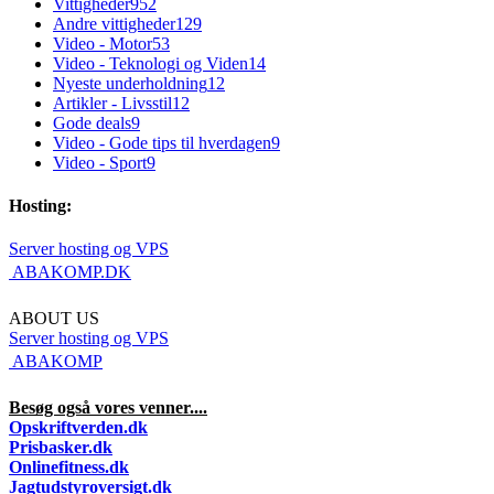
Vittigheder
952
Andre vittigheder
129
Video - Motor
53
Video - Teknologi og Viden
14
Nyeste underholdning
12
Artikler - Livsstil
12
Gode deals
9
Video - Gode tips til hverdagen
9
Video - Sport
9
Hosting:
Server hosting og VPS
 ABAKOMP.DK
ABOUT US
Server hosting og VPS
 ABAKOMP
Besøg også vores venner....
Opskriftverden.dk
Prisbasker.dk
Onlinefitness.dk
Jagtudstyroversigt.dk