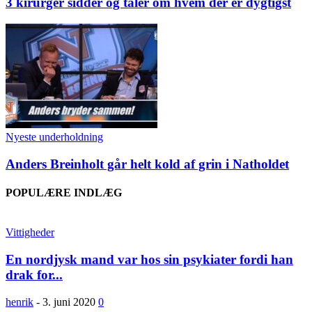
3 kirurger sidder og taler om hvem der er dygtigst
Nyeste underholdning
Anders Breinholt går helt kold af grin i Natholdet
POPULÆRE INDLÆG
Vittigheder
En nordjysk mand var hos sin psykiater fordi han
drak for...
henrik
-
3. juni 2020
0