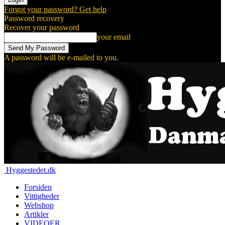
Forgot your password? Get help
Password recovery
Recover your password
your email
A password will be e-mailed to you.
Hyggestedet.dk
Forsiden
Vittigheder
Webshop
Artikler
VIDEOER