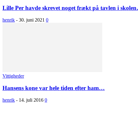
Lille Per havde skrevet noget frækt på tavlen i skole
henrik
-
30. juni 2021
0
Vittigheder
Hansens kone var hele tiden efter ham…
henrik
-
14. juli 2016
0