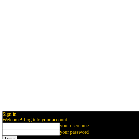
Sign in
Welcome! Log into your account
your username
your password