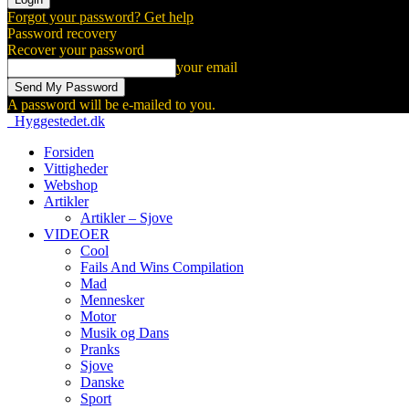
Forgot your password? Get help
Password recovery
Recover your password
your email
A password will be e-mailed to you.
Hyggestedet.dk
Forsiden
Vittigheder
Webshop
Artikler
Artikler – Sjove
VIDEOER
Cool
Fails And Wins Compilation
Mad
Mennesker
Motor
Musik og Dans
Pranks
Sjove
Danske
Sport