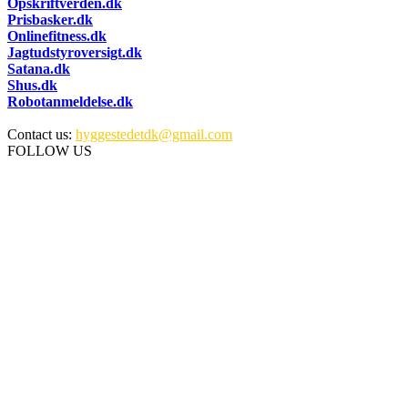
Opskriftverden.dk
Prisbasker.dk
Onlinefitness.dk
Jagtudstyroversigt.dk
Satana.dk
Shus.dk
Robotanmeldelse.dk
Contact us:
hyggestedetdk@gmail.com
FOLLOW US