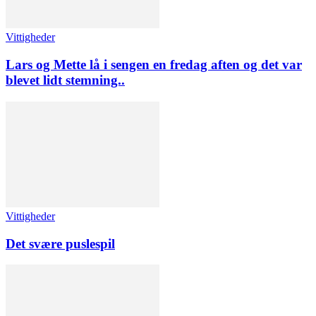
Vittigheder
Lars og Mette lå i sengen en fredag aften og det var
blevet lidt stemning..
Vittigheder
Det svære puslespil