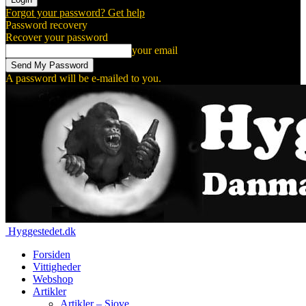
Forgot your password? Get help
Password recovery
Recover your password
your email
A password will be e-mailed to you.
Hyggestedet.dk
Forsiden
Vittigheder
Webshop
Artikler
Artikler – Sjove