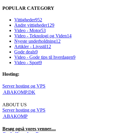
POPULAR CATEGORY
Vittigheder
952
Andre vittigheder
129
Video - Motor
53
Video - Teknologi og Viden
14
Nyeste underholdning
12
Artikler - Livsstil
12
Gode deals
9
Video - Gode tips til hverdagen
9
Video - Sport
9
Hosting:
Server hosting og VPS
 ABAKOMP.DK
ABOUT US
Server hosting og VPS
 ABAKOMP
Besøg også vores venner....