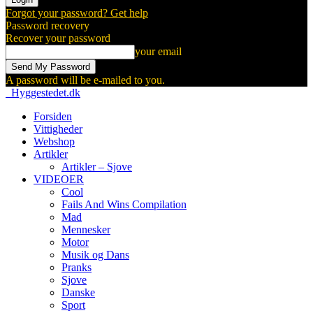
Forgot your password? Get help
Password recovery
Recover your password
your email
A password will be e-mailed to you.
Hyggestedet.dk
Forsiden
Vittigheder
Webshop
Artikler
Artikler – Sjove
VIDEOER
Cool
Fails And Wins Compilation
Mad
Mennesker
Motor
Musik og Dans
Pranks
Sjove
Danske
Sport