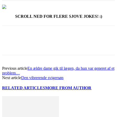
SCROLL NED FOR FLERE SJOVE JOKES! :)
Previous article
En ældre dame gik til lægen, da hun var generet af et
problem…
Next article
Den vibrerende svigersøn
RELATED ARTICLES
MORE FROM AUTHOR