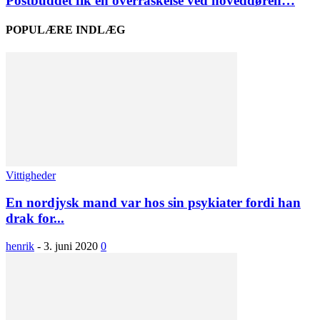
Postbuddet fik en overraskelse ved hoveddøren…
POPULÆRE INDLÆG
Vittigheder
En nordjysk mand var hos sin psykiater fordi han
drak for...
henrik
-
3. juni 2020
0