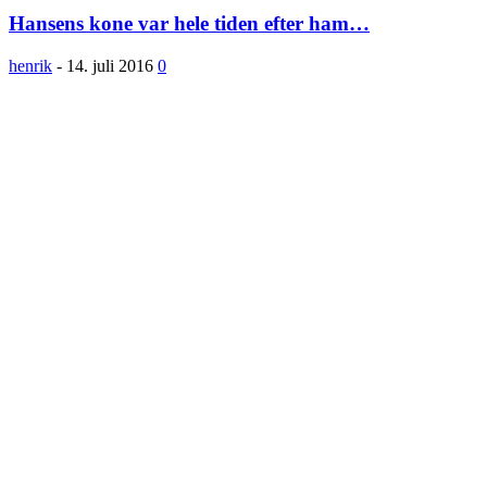
Hansens kone var hele tiden efter ham…
henrik
-
14. juli 2016
0