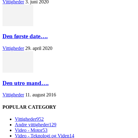
Vittigheder
3. juni 2020
Den første date….
Vittigheder
29. april 2020
Den utro mand….
Vittigheder
11. august 2016
POPULAR CATEGORY
Vittigheder
952
Andre vittigheder
129
Video - Motor
53
Video - Teknologi og Viden
14