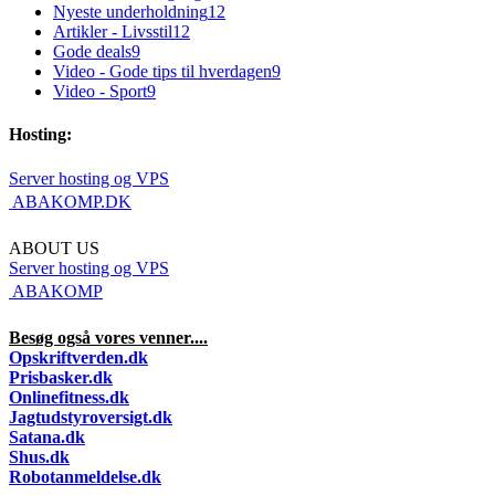
Nyeste underholdning
12
Artikler - Livsstil
12
Gode deals
9
Video - Gode tips til hverdagen
9
Video - Sport
9
Hosting:
Server hosting og VPS
 ABAKOMP.DK
ABOUT US
Server hosting og VPS
 ABAKOMP
Besøg også vores venner....
Opskriftverden.dk
Prisbasker.dk
Onlinefitness.dk
Jagtudstyroversigt.dk
Satana.dk
Shus.dk
Robotanmeldelse.dk