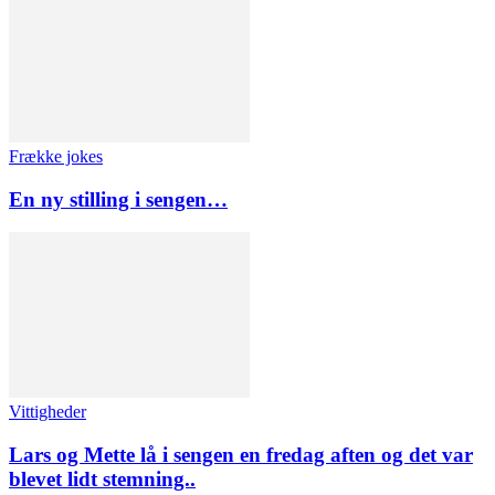
Frække jokes
En ny stilling i sengen…
Vittigheder
Lars og Mette lå i sengen en fredag aften og det var
blevet lidt stemning..