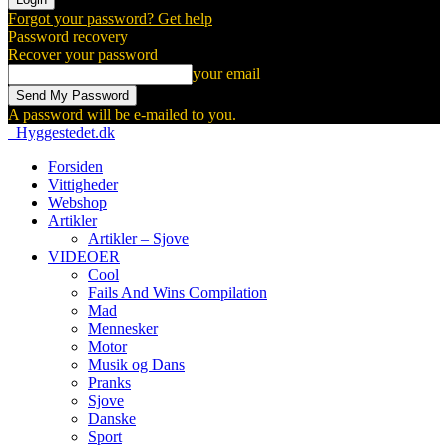
Forgot your password? Get help
Password recovery
Recover your password
your email
A password will be e-mailed to you.
Hyggestedet.dk
Forsiden
Vittigheder
Webshop
Artikler
Artikler – Sjove
VIDEOER
Cool
Fails And Wins Compilation
Mad
Mennesker
Motor
Musik og Dans
Pranks
Sjove
Danske
Sport