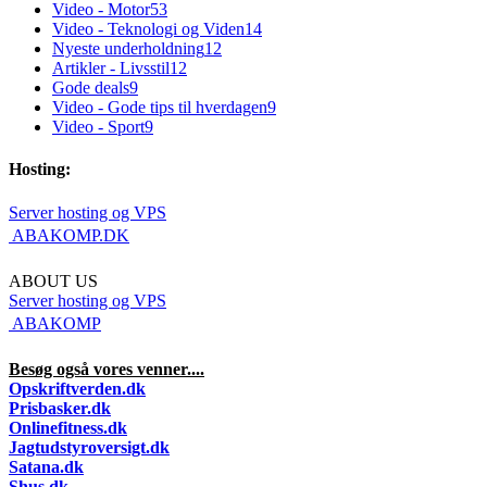
Video - Motor
53
Video - Teknologi og Viden
14
Nyeste underholdning
12
Artikler - Livsstil
12
Gode deals
9
Video - Gode tips til hverdagen
9
Video - Sport
9
Hosting:
Server hosting og VPS
 ABAKOMP.DK
ABOUT US
Server hosting og VPS
 ABAKOMP
Besøg også vores venner....
Opskriftverden.dk
Prisbasker.dk
Onlinefitness.dk
Jagtudstyroversigt.dk
Satana.dk
Shus.dk