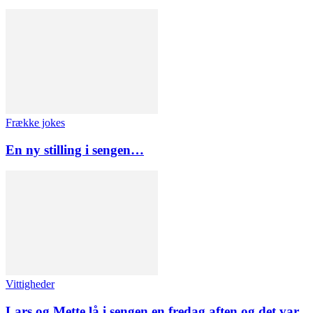
Frække jokes
En ny stilling i sengen…
Vittigheder
Lars og Mette lå i sengen en fredag aften og det var