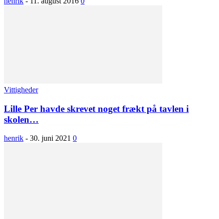
henrik
-
11. august 2016
0
Vittigheder
Lille Per havde skrevet noget frækt på tavlen i
skolen…
henrik
-
30. juni 2021
0