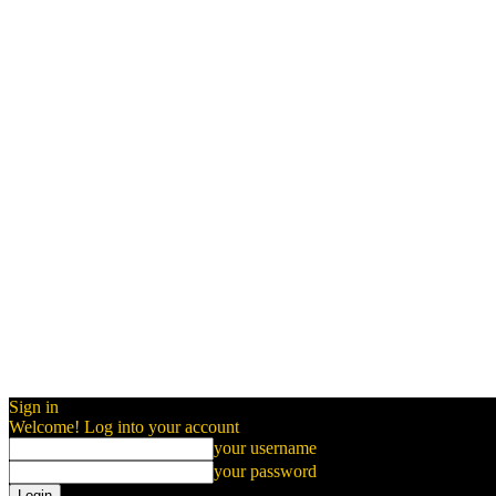
Sign in
Welcome! Log into your account
your username
your password