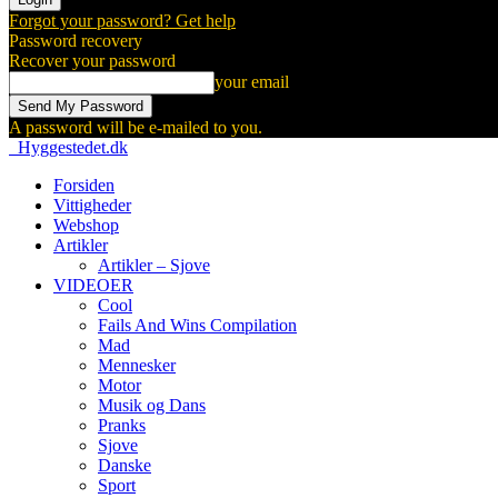
Forgot your password? Get help
Password recovery
Recover your password
your email
A password will be e-mailed to you.
Hyggestedet.dk
Forsiden
Vittigheder
Webshop
Artikler
Artikler – Sjove
VIDEOER
Cool
Fails And Wins Compilation
Mad
Mennesker
Motor
Musik og Dans
Pranks
Sjove
Danske
Sport