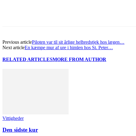
Previous article
Piloten var til sit årlige helbredstjek hos lægen…
Next article
En kæmpe mur af ure i himlen hos St. Peter…
RELATED ARTICLES
MORE FROM AUTHOR
Vittigheder
Den sidste kur