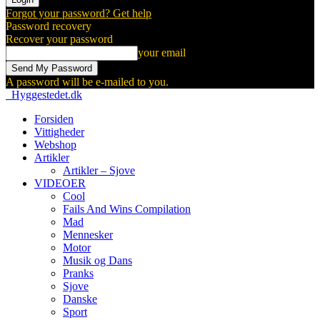
Forgot your password? Get help
Password recovery
Recover your password
your email
A password will be e-mailed to you.
Hyggestedet.dk
Forsiden
Vittigheder
Webshop
Artikler
Artikler – Sjove
VIDEOER
Cool
Fails And Wins Compilation
Mad
Mennesker
Motor
Musik og Dans
Pranks
Sjove
Danske
Sport