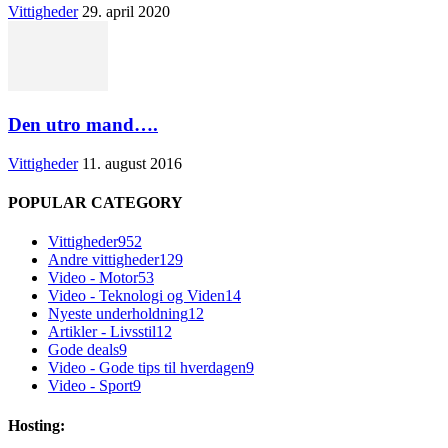
Vittigheder
29. april 2020
Den utro mand….
Vittigheder
11. august 2016
POPULAR CATEGORY
Vittigheder
952
Andre vittigheder
129
Video - Motor
53
Video - Teknologi og Viden
14
Nyeste underholdning
12
Artikler - Livsstil
12
Gode deals
9
Video - Gode tips til hverdagen
9
Video - Sport
9
Hosting: