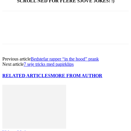
SCROLL NED FOR FLERE SJOVE JOKES! :)
Previous article
Bedstefar rapper “in the hood” prank
Next article
7 seje tricks med papirklips
RELATED ARTICLES
MORE FROM AUTHOR