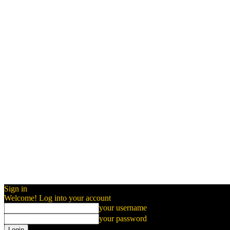
Sign in
Welcome! Log into your account
your username
your password