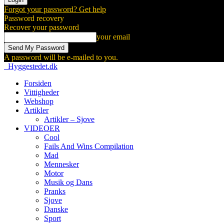
Forgot your password? Get help
Password recovery
Recover your password
your email
A password will be e-mailed to you.
Hyggestedet.dk
Forsiden
Vittigheder
Webshop
Artikler
Artikler – Sjove
VIDEOER
Cool
Fails And Wins Compilation
Mad
Mennesker
Motor
Musik og Dans
Pranks
Sjove
Danske
Sport