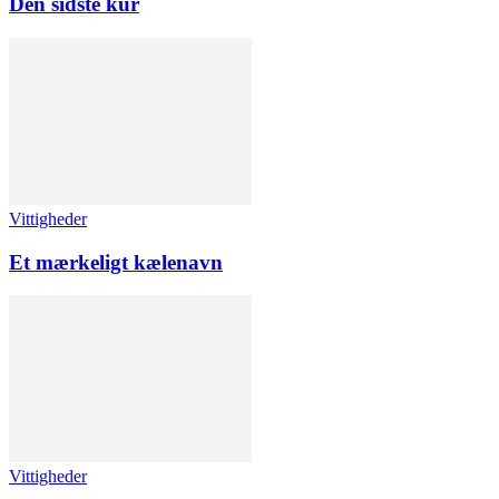
Den sidste kur
Vittigheder
Et mærkeligt kælenavn
Vittigheder