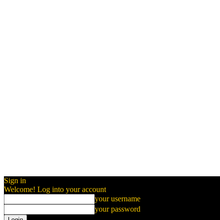
Sign in
Welcome! Log into your account
your username
your password