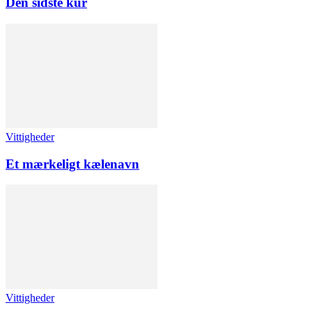
Den sidste kur
Vittigheder
Et mærkeligt kælenavn
Vittigheder