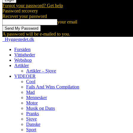
Forgot your password? Get help
Password recovery
Recover your password
your email
A password will be e-mailed to you.
Hyggestedet.dk
Forsiden
Vittigheder
Webshop
Artikler
Artikler – Sjove
VIDEOER
Cool
Fails And Wins Compilation
Mad
Mennesker
Motor
Musik og Dans
Pranks
Sjove
Danske
Sport