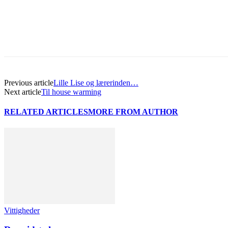
Previous article
Lille Lise og lærerinden…
Next article
Til house warming
RELATED ARTICLES
MORE FROM AUTHOR
Vittigheder