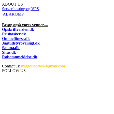
ABOUT US
Server hosting og VPS
 ABAKOMP
Besøg også vores venner....
Opskriftverden.dk
Prisbasker.dk
Onlinefitness.dk
Jagtudstyroversigt.dk
Satana.dk
Shus.dk
Robotanmeldelse.dk
Contact us:
hyggestedetdk@gmail.com
FOLLOW US