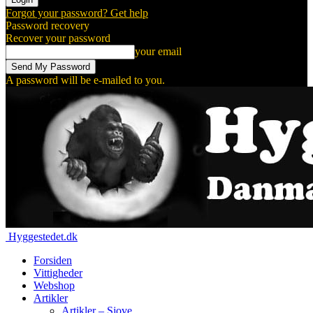
Forgot your password? Get help
Password recovery
Recover your password
your email
A password will be e-mailed to you.
Hyggestedet.dk
Forsiden
Vittigheder
Webshop
Artikler
Artikler – Sjove