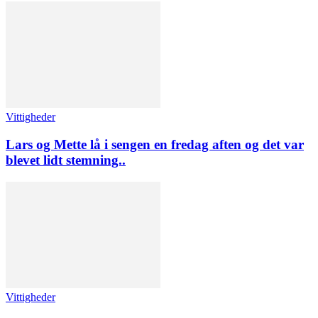
Vittigheder
Lars og Mette lå i sengen en fredag aften og det var
blevet lidt stemning..
Vittigheder