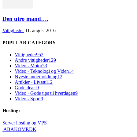
Den utro mand….
Vittigheder
11. august 2016
POPULAR CATEGORY
Vittigheder
952
Andre vittigheder
129
Video - Motor
53
Video - Teknologi og Viden
14
Nyeste underholdning
12
Artikler - Livsstil
12
Gode deals
9
Video - Gode tips til hverdagen
9
Video - Sport
9
Hosting:
Server hosting og VPS
 ABAKOMP.DK