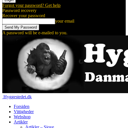
Forgot your password? Get help
Password recovery
Recover your password
your email
A password will be e-mailed to you.
Hyggestedet.dk
Forsiden
Vittigheder
Webshop
Artikler
Artikler – Sjove