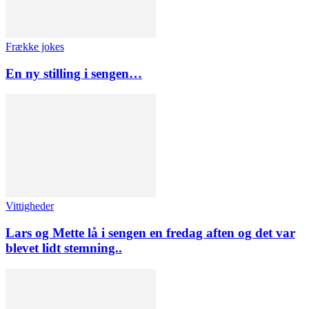
Frække jokes
En ny stilling i sengen…
Vittigheder
Lars og Mette lå i sengen en fredag aften og det var
blevet lidt stemning..