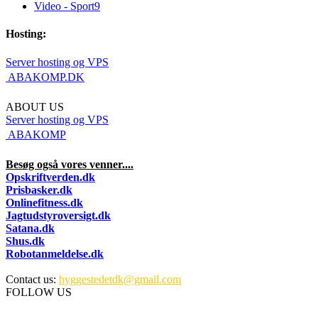
Video - Sport
9
Hosting:
Server hosting og VPS
 ABAKOMP.DK
ABOUT US
Server hosting og VPS
 ABAKOMP
Besøg også vores venner....
Opskriftverden.dk
Prisbasker.dk
Onlinefitness.dk
Jagtudstyroversigt.dk
Satana.dk
Shus.dk
Robotanmeldelse.dk
Contact us:
hyggestedetdk@gmail.com
FOLLOW US