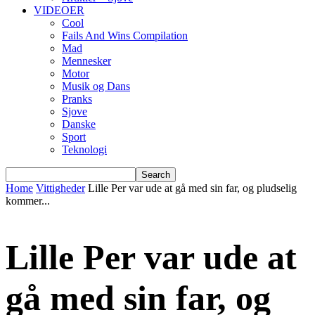
VIDEOER
Cool
Fails And Wins Compilation
Mad
Mennesker
Motor
Musik og Dans
Pranks
Sjove
Danske
Sport
Teknologi
Home
Vittigheder
Lille Per var ude at gå med sin far, og pludselig
kommer...
Lille Per var ude at
gå med sin far, og