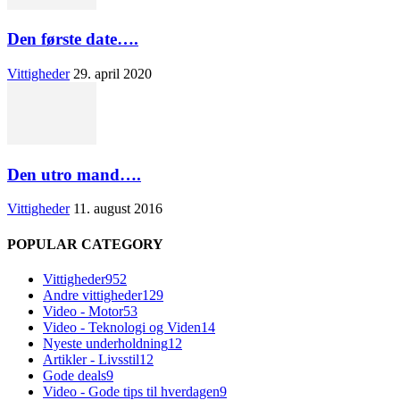
Den første date….
Vittigheder
29. april 2020
Den utro mand….
Vittigheder
11. august 2016
POPULAR CATEGORY
Vittigheder
952
Andre vittigheder
129
Video - Motor
53
Video - Teknologi og Viden
14
Nyeste underholdning
12
Artikler - Livsstil
12
Gode deals
9
Video - Gode tips til hverdagen
9