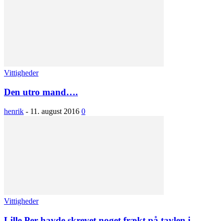
Vittigheder
Den utro mand….
henrik
-
11. august 2016
0
Vittigheder
Lille Per havde skrevet noget frækt på tavlen i