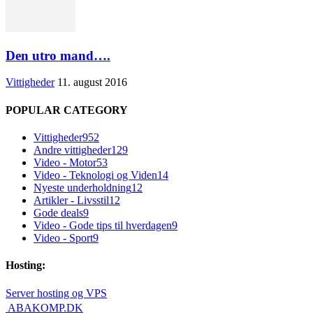
Den utro mand….
Vittigheder
11. august 2016
POPULAR CATEGORY
Vittigheder
952
Andre vittigheder
129
Video - Motor
53
Video - Teknologi og Viden
14
Nyeste underholdning
12
Artikler - Livsstil
12
Gode deals
9
Video - Gode tips til hverdagen
9
Video - Sport
9
Hosting:
Server hosting og VPS
 ABAKOMP.DK