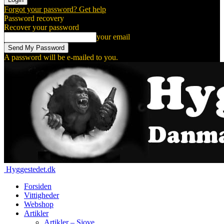
Forgot your password? Get help
Password recovery
Recover your password
your email
A password will be e-mailed to you.
Hyggestedet.dk
Forsiden
Vittigheder
Webshop
Artikler
Artikler – Sjove