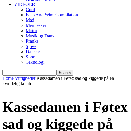
VIDEOER
Cool
Fails And Wins Compilation
Mad
Mennesker
Motor
Musik og Dans
Pranks
Sjove
Danske
Sport
Teknologi
Home
Vittigheder
Kassedamen i Føtex sad og kiggede på en
kvindelig kunde…..
Kassedamen i Føtex
sad og kiggede på