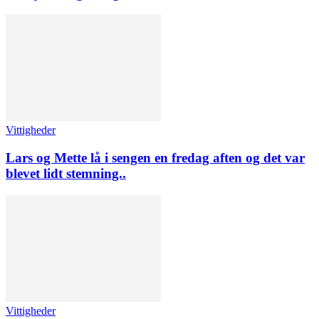
Vittigheder
Lars og Mette lå i sengen en fredag aften og det var
blevet lidt stemning..
Vittigheder