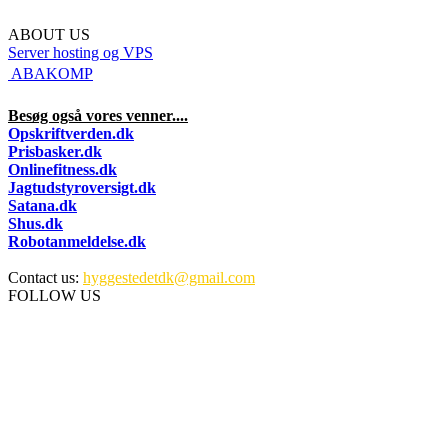
ABOUT US
Server hosting og VPS
 ABAKOMP
Besøg også vores venner....
Opskriftverden.dk
Prisbasker.dk
Onlinefitness.dk
Jagtudstyroversigt.dk
Satana.dk
Shus.dk
Robotanmeldelse.dk
Contact us:
hyggestedetdk@gmail.com
FOLLOW US