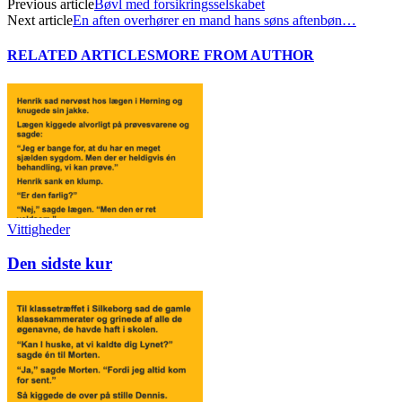
Previous article
Bøvl med forsikringsselskabet
Next article
En aften overhører en mand hans søns aftenbøn…
RELATED ARTICLES
MORE FROM AUTHOR
Vittigheder
Den sidste kur