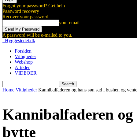
Forgot your password? Get help
Password recovery
Recover your password
your email
A password will be e-mailed to you.
Hyggestedet.dk
Forsiden
Vittigheder
Webshop
Artikler
VIDEOER
Home
Vittigheder
Kannibalfaderen og hans søn sad i bushen og vente
Kannibalfaderen og 
bytte