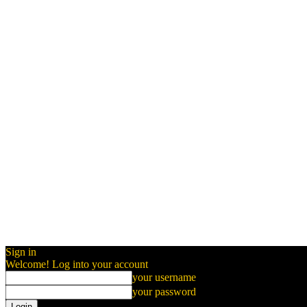
Sign in
Welcome! Log into your account
your username
your password