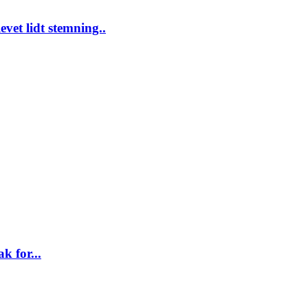
evet lidt stemning..
k for...