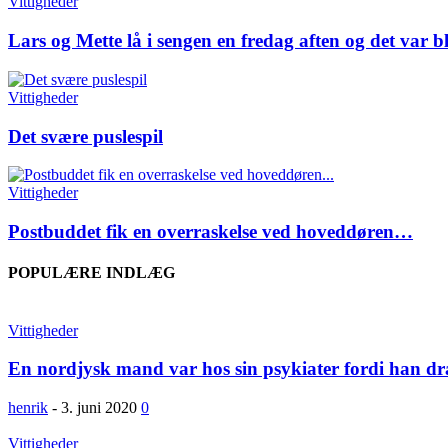
Vittigheder
Lars og Mette lå i sengen en fredag aften og det var bl
Vittigheder
Det svære puslespil
Vittigheder
Postbuddet fik en overraskelse ved hoveddøren…
POPULÆRE INDLÆG
Vittigheder
En nordjysk mand var hos sin psykiater fordi han dra
henrik
-
3. juni 2020
0
Vittigheder