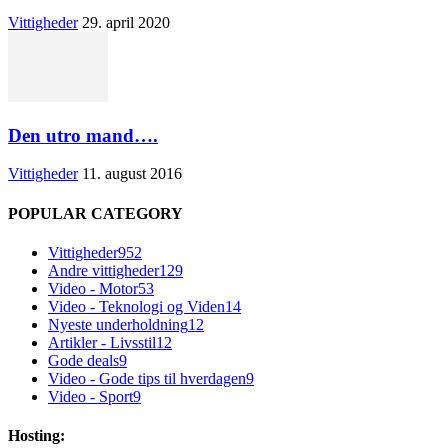
Vittigheder
29. april 2020
Den utro mand….
Vittigheder
11. august 2016
POPULAR CATEGORY
Vittigheder
952
Andre vittigheder
129
Video - Motor
53
Video - Teknologi og Viden
14
Nyeste underholdning
12
Artikler - Livsstil
12
Gode deals
9
Video - Gode tips til hverdagen
9
Video - Sport
9
Hosting: