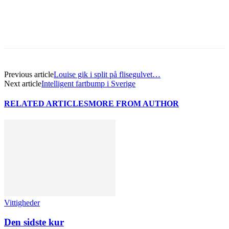
Previous article
Louise gik i split på flisegulvet…
Next article
Intelligent fartbump i Sverige
RELATED ARTICLES
MORE FROM AUTHOR
Vittigheder
Den sidste kur