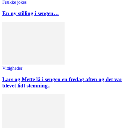
Frække jokes
En ny stilling i sengen…
Vittigheder
Lars og Mette lå i sengen en fredag aften og det var
blevet lidt stemning..