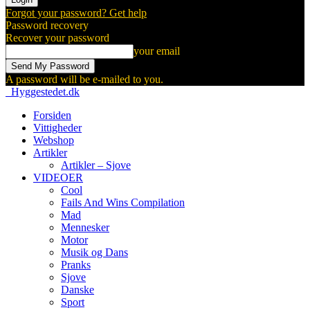
Forgot your password? Get help
Password recovery
Recover your password
your email
A password will be e-mailed to you.
Hyggestedet.dk
Forsiden
Vittigheder
Webshop
Artikler
Artikler – Sjove
VIDEOER
Cool
Fails And Wins Compilation
Mad
Mennesker
Motor
Musik og Dans
Pranks
Sjove
Danske
Sport