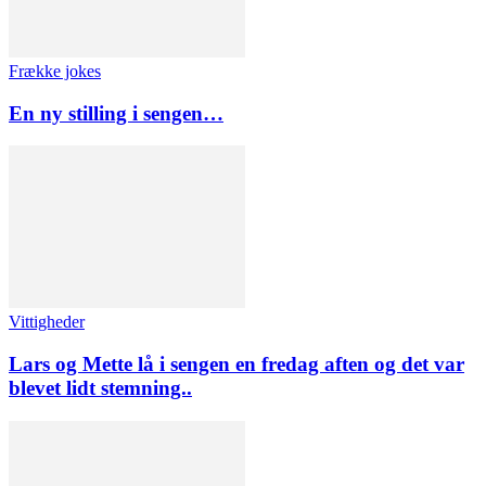
Frække jokes
En ny stilling i sengen…
Vittigheder
Lars og Mette lå i sengen en fredag aften og det var
blevet lidt stemning..