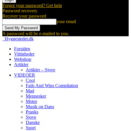
Forgot your password? Get help
Password recovery
Recover your password
your email
A password will be e-mailed to you.
Hyggestedet.dk
Forsiden
Vittigheder
Webshop
Artikler
Artikler – Sjove
VIDEOER
Cool
Fails And Wins Compilation
Mad
Mennesker
Motor
Musik og Dans
Pranks
Sjove
Danske
Sport