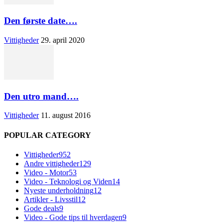
Den første date….
Vittigheder
29. april 2020
Den utro mand….
Vittigheder
11. august 2016
POPULAR CATEGORY
Vittigheder
952
Andre vittigheder
129
Video - Motor
53
Video - Teknologi og Viden
14
Nyeste underholdning
12
Artikler - Livsstil
12
Gode deals
9
Video - Gode tips til hverdagen
9