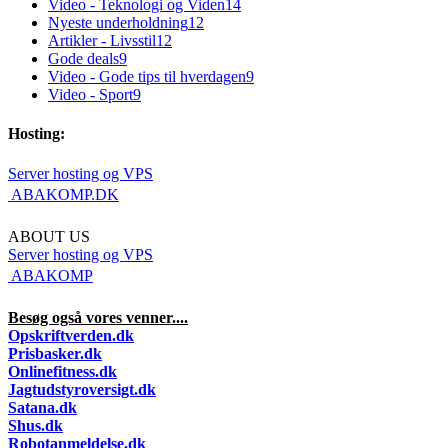
Video - Teknologi og Viden
14
Nyeste underholdning
12
Artikler - Livsstil
12
Gode deals
9
Video - Gode tips til hverdagen
9
Video - Sport
9
Hosting:
Server hosting og VPS
 ABAKOMP.DK
ABOUT US
Server hosting og VPS
 ABAKOMP
Besøg også vores venner....
Opskriftverden.dk
Prisbasker.dk
Onlinefitness.dk
Jagtudstyroversigt.dk
Satana.dk
Shus.dk
Robotanmeldelse.dk