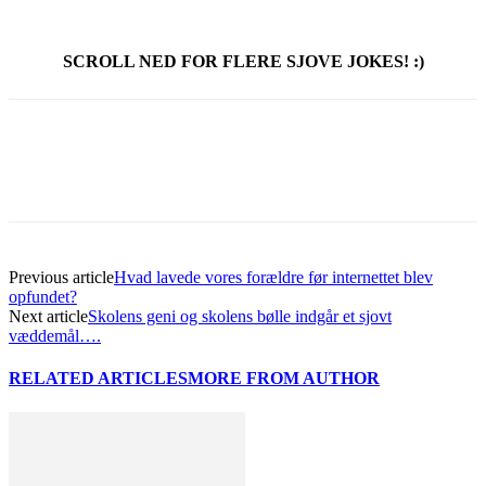
SCROLL NED FOR FLERE SJOVE JOKES! :)
Previous article
Hvad lavede vores forældre før internettet blev
opfundet?
Next article
Skolens geni og skolens bølle indgår et sjovt
væddemål….
RELATED ARTICLES
MORE FROM AUTHOR