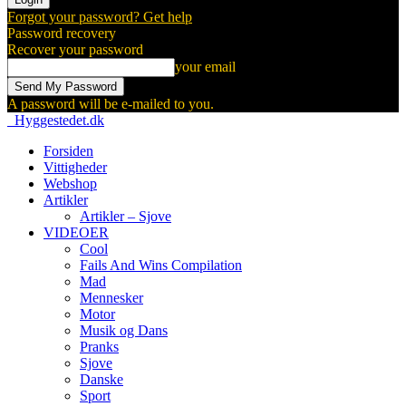
Forgot your password? Get help
Password recovery
Recover your password
your email
A password will be e-mailed to you.
Hyggestedet.dk
Forsiden
Vittigheder
Webshop
Artikler
Artikler – Sjove
VIDEOER
Cool
Fails And Wins Compilation
Mad
Mennesker
Motor
Musik og Dans
Pranks
Sjove
Danske
Sport