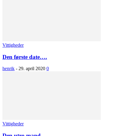
Vittigheder
Den første date….
henrik
-
29. april 2020
0
Vittigheder
Den utro mand….