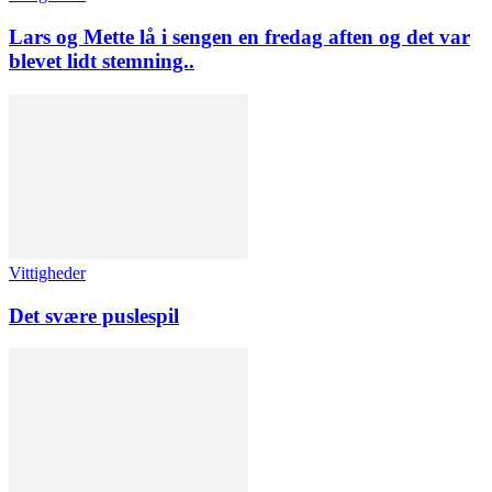
Lars og Mette lå i sengen en fredag aften og det var
blevet lidt stemning..
Vittigheder
Det svære puslespil