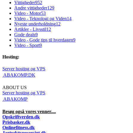
Vittigheder
952
Andre vittigheder
129
Video - Motor
53
Video - Teknologi og Viden
14
Nyeste underholdning
12
Artikler - Livsstil
12
Gode deals
9
Video - Gode tips til hverdagen
9
Video - Sport
9
Hosting:
Server hosting og VPS
 ABAKOMP.DK
ABOUT US
Server hosting og VPS
 ABAKOMP
Besøg også vores venner....
Opskriftverden.dk
Prisbasker.dk
Onlinefitness.dk
Jagtudstyroversigt.dk