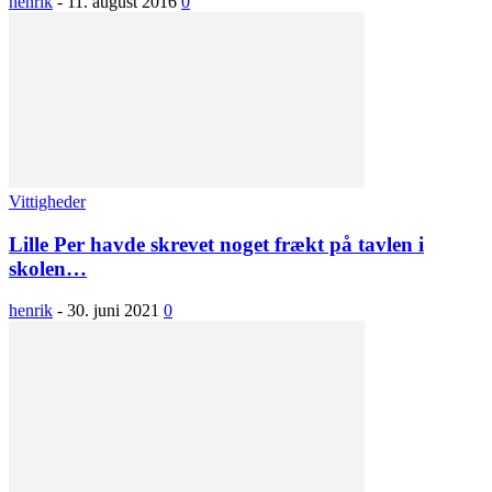
henrik
-
11. august 2016
0
Vittigheder
Lille Per havde skrevet noget frækt på tavlen i
skolen…
henrik
-
30. juni 2021
0