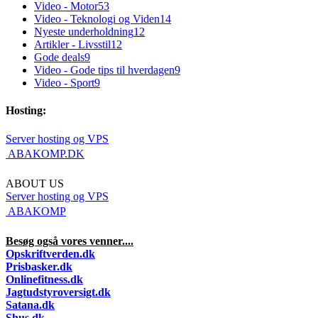
Video - Motor
53
Video - Teknologi og Viden
14
Nyeste underholdning
12
Artikler - Livsstil
12
Gode deals
9
Video - Gode tips til hverdagen
9
Video - Sport
9
Hosting:
Server hosting og VPS
 ABAKOMP.DK
ABOUT US
Server hosting og VPS
 ABAKOMP
Besøg også vores venner....
Opskriftverden.dk
Prisbasker.dk
Onlinefitness.dk
Jagtudstyroversigt.dk
Satana.dk
Shus.dk