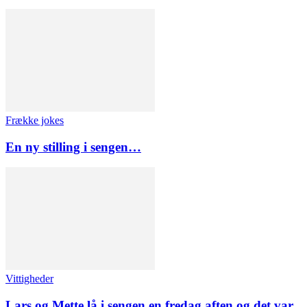
Frække jokes
En ny stilling i sengen…
Vittigheder
Lars og Mette lå i sengen en fredag aften og det var