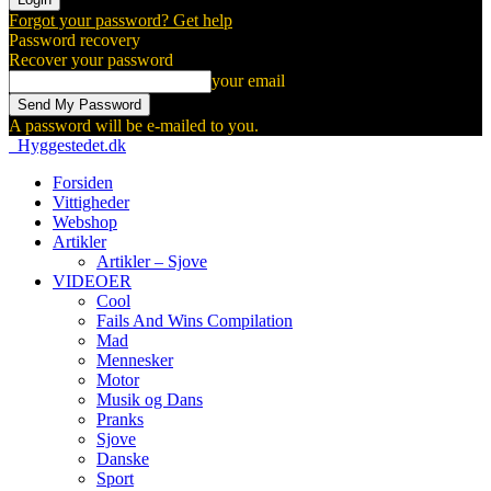
Forgot your password? Get help
Password recovery
Recover your password
your email
A password will be e-mailed to you.
Hyggestedet.dk
Forsiden
Vittigheder
Webshop
Artikler
Artikler – Sjove
VIDEOER
Cool
Fails And Wins Compilation
Mad
Mennesker
Motor
Musik og Dans
Pranks
Sjove
Danske
Sport