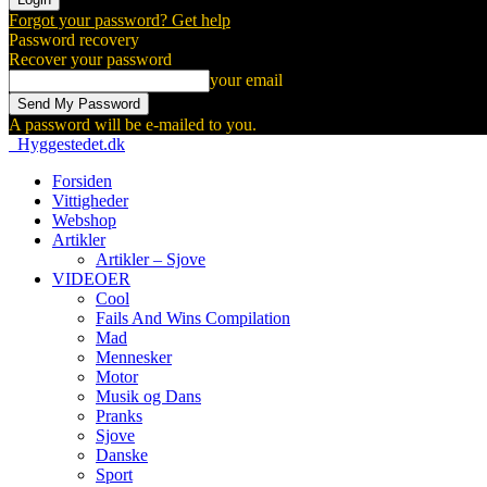
Forgot your password? Get help
Password recovery
Recover your password
your email
A password will be e-mailed to you.
Hyggestedet.dk
Forsiden
Vittigheder
Webshop
Artikler
Artikler – Sjove
VIDEOER
Cool
Fails And Wins Compilation
Mad
Mennesker
Motor
Musik og Dans
Pranks
Sjove
Danske
Sport