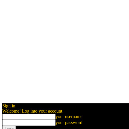
Sign in
Welcome! Log into your account
your username
your password