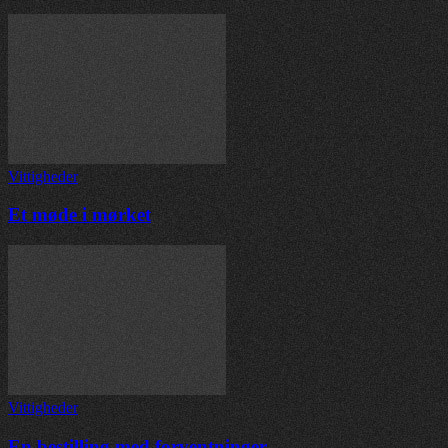
Vittigheder
Et møde i mørket
Vittigheder
En bestilling med forventninger