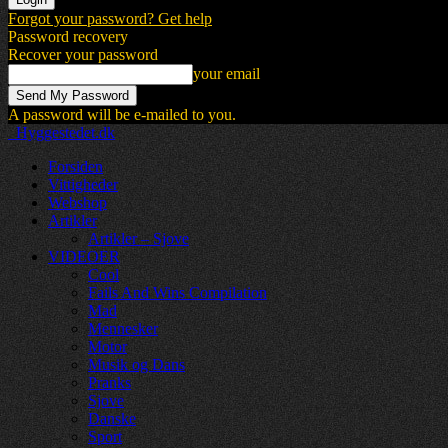
Forgot your password? Get help
Password recovery
Recover your password
your email
A password will be e-mailed to you.
Hyggestedet.dk
Forsiden
Vittigheder
Webshop
Artikler
Artikler – Sjove
VIDEOER
Cool
Fails And Wins Compilation
Mad
Mennesker
Motor
Musik og Dans
Pranks
Sjove
Danske
Sport