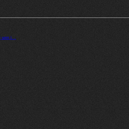
og søm i…