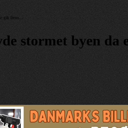
ige gik frem…
vde stormet byen da e