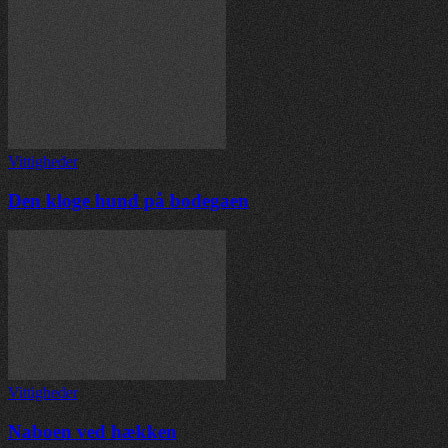
Vittigheder
Den kloge hund på bodegaen
Vittigheder
Naboen ved hækken