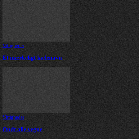
Vittigheder
Et mærkeligt kælenavn
Vittigheder
Ondt alle vegne