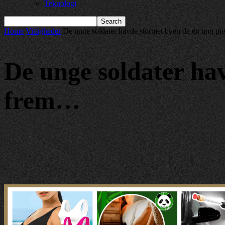
Teknologi
Home
Vittigheder
De unge soldater havde stormet byen da en ung p
De unge soldater ha
frem…