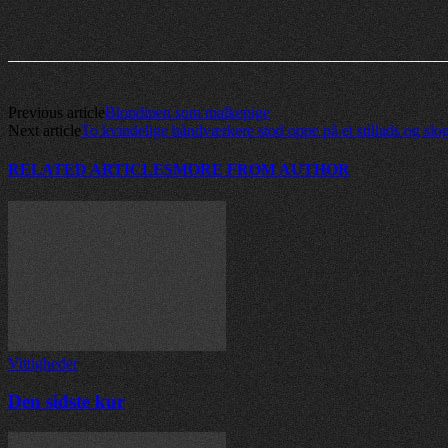
Previous article
Blondinen som malkepige
Next article
To kvindelige håndværkere stod oppe på et stillads og sl
RELATED ARTICLES
MORE FROM AUTHOR
Vittigheder
Den sidste kur