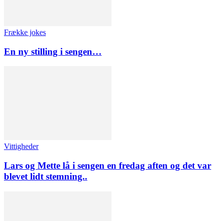
Frække jokes
En ny stilling i sengen…
Vittigheder
Lars og Mette lå i sengen en fredag aften og det var
blevet lidt stemning..