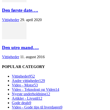
Den første date….
Vittigheder
29. april 2020
Den utro mand….
Vittigheder
11. august 2016
POPULAR CATEGORY
Vittigheder
952
Andre vittigheder
129
Video - Motor
53
Video - Teknologi og Viden
14
Nyeste underholdning
12
Artikler - Livsstil
12
Gode deals
9
Video - Gode tips til hverdagen
9