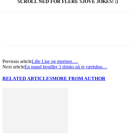
SCROLL NED FOR FLERE SJOVE JOKES! :)
Previous article
Lille Lise og mormor….
Next article
En mand bestiller 3 drinks på et værtshus…
RELATED ARTICLES
MORE FROM AUTHOR