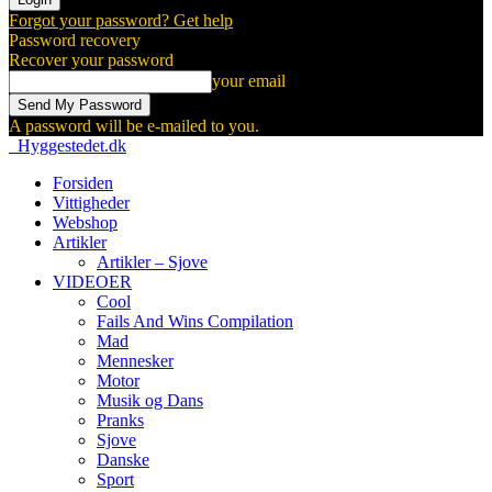
Forgot your password? Get help
Password recovery
Recover your password
your email
A password will be e-mailed to you.
Hyggestedet.dk
Forsiden
Vittigheder
Webshop
Artikler
Artikler – Sjove
VIDEOER
Cool
Fails And Wins Compilation
Mad
Mennesker
Motor
Musik og Dans
Pranks
Sjove
Danske
Sport