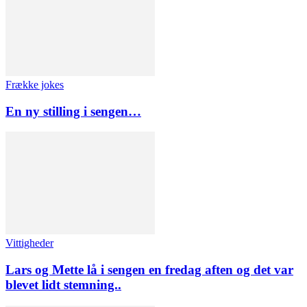
Frække jokes
En ny stilling i sengen…
Vittigheder
Lars og Mette lå i sengen en fredag aften og det var
blevet lidt stemning..