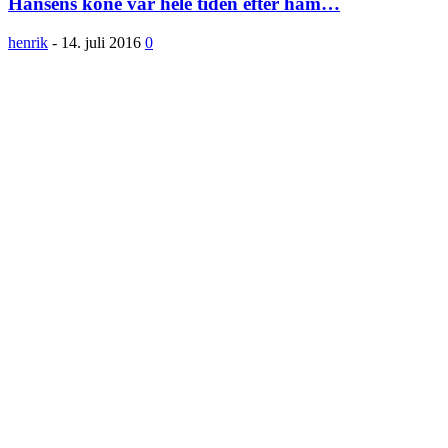
Hansens kone var hele tiden efter ham…
henrik
-
14. juli 2016
0