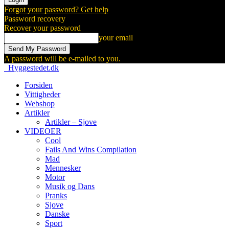
Forgot your password? Get help
Password recovery
Recover your password
your email
A password will be e-mailed to you.
Hyggestedet.dk
Forsiden
Vittigheder
Webshop
Artikler
Artikler – Sjove
VIDEOER
Cool
Fails And Wins Compilation
Mad
Mennesker
Motor
Musik og Dans
Pranks
Sjove
Danske
Sport