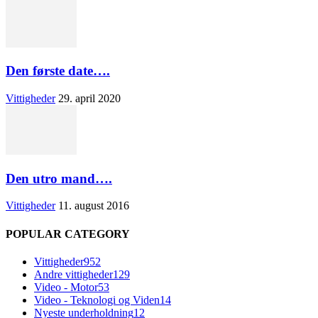
Den første date….
Vittigheder
29. april 2020
Den utro mand….
Vittigheder
11. august 2016
POPULAR CATEGORY
Vittigheder
952
Andre vittigheder
129
Video - Motor
53
Video - Teknologi og Viden
14
Nyeste underholdning
12