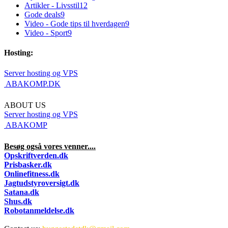
Artikler - Livsstil
12
Gode deals
9
Video - Gode tips til hverdagen
9
Video - Sport
9
Hosting:
Server hosting og VPS
 ABAKOMP.DK
ABOUT US
Server hosting og VPS
 ABAKOMP
Besøg også vores venner....
Opskriftverden.dk
Prisbasker.dk
Onlinefitness.dk
Jagtudstyroversigt.dk
Satana.dk
Shus.dk
Robotanmeldelse.dk