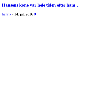
Hansens kone var hele tiden efter ham…
henrik
-
14. juli 2016
0