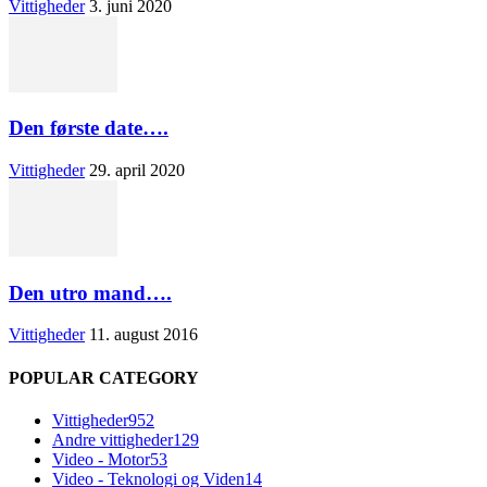
Vittigheder
3. juni 2020
Den første date….
Vittigheder
29. april 2020
Den utro mand….
Vittigheder
11. august 2016
POPULAR CATEGORY
Vittigheder
952
Andre vittigheder
129
Video - Motor
53
Video - Teknologi og Viden
14