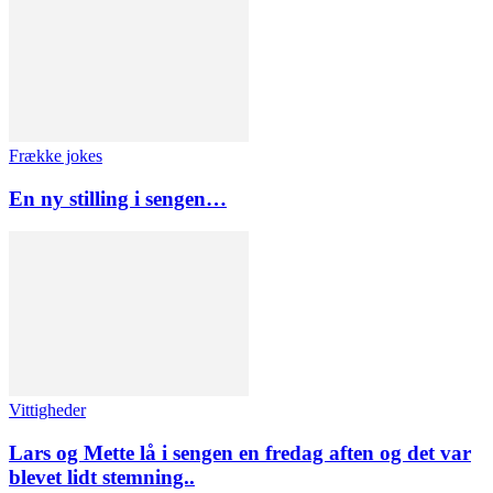
Frække jokes
En ny stilling i sengen…
Vittigheder
Lars og Mette lå i sengen en fredag aften og det var
blevet lidt stemning..