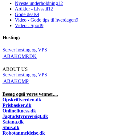
Nyeste underholdning
12
Artikler - Livsstil
12
Gode deals
9
Video - Gode tips til hverdagen
9
Video - Sport
9
Hosting:
Server hosting og VPS
 ABAKOMP.DK
ABOUT US
Server hosting og VPS
 ABAKOMP
Besøg også vores venner....
Opskriftverden.dk
Prisbasker.dk
Onlinefitness.dk
Jagtudstyroversigt.dk
Satana.dk
Shus.dk
Robotanmeldelse.dk