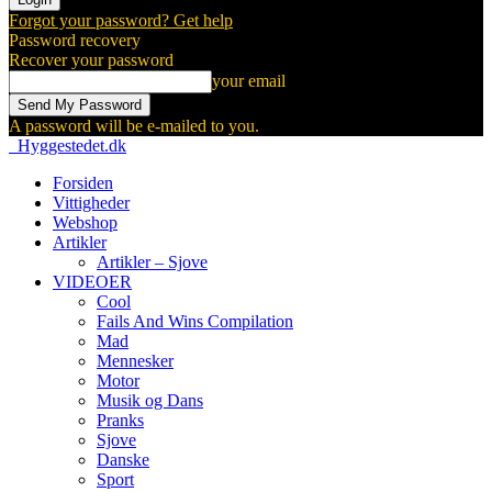
Forgot your password? Get help
Password recovery
Recover your password
your email
A password will be e-mailed to you.
Hyggestedet.dk
Forsiden
Vittigheder
Webshop
Artikler
Artikler – Sjove
VIDEOER
Cool
Fails And Wins Compilation
Mad
Mennesker
Motor
Musik og Dans
Pranks
Sjove
Danske
Sport