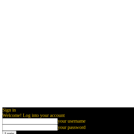
Sign in
Welcome! Log into your account
your username
your password