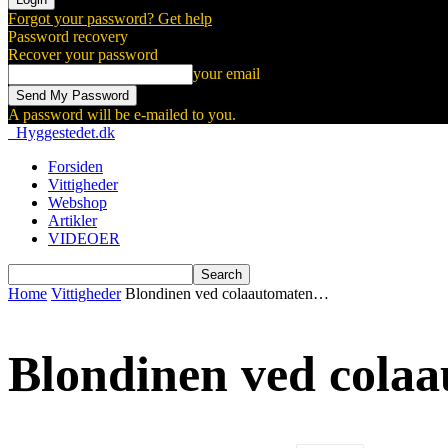
Forgot your password? Get help
Password recovery
Recover your password
your email
A password will be e-mailed to you.
Hyggestedet.dk
Forsiden
Vittigheder
Webshop
Artikler
VIDEOER
Home
Vittigheder
Blondinen ved colaautomaten…
Blondinen ved col