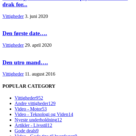
drak for...
Vittigheder
3. juni 2020
Den første date….
Vittigheder
29. april 2020
Den utro mand….
Vittigheder
11. august 2016
POPULAR CATEGORY
Vittigheder
952
Andre vittigheder
129
Video - Motor
53
Video - Teknologi og Viden
14
Nyeste underholdning
12
Artikler - Livsstil
12
Gode deals
9