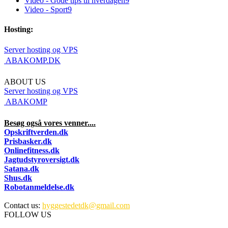
Video - Gode tips til hverdagen
9
Video - Sport
9
Hosting:
Server hosting og VPS
 ABAKOMP.DK
ABOUT US
Server hosting og VPS
 ABAKOMP
Besøg også vores venner....
Opskriftverden.dk
Prisbasker.dk
Onlinefitness.dk
Jagtudstyroversigt.dk
Satana.dk
Shus.dk
Robotanmeldelse.dk
Contact us:
hyggestedetdk@gmail.com
FOLLOW US