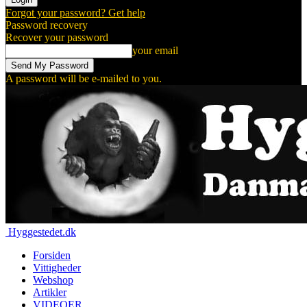
Forgot your password? Get help
Password recovery
Recover your password
your email
A password will be e-mailed to you.
Hyggestedet.dk
Forsiden
Vittigheder
Webshop
Artikler
VIDEOER