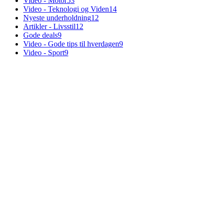
Video - Motor
53
Video - Teknologi og Viden
14
Nyeste underholdning
12
Artikler - Livsstil
12
Gode deals
9
Video - Gode tips til hverdagen
9
Video - Sport
9
Hosting:
Server hosting og VPS
 ABAKOMP.DK
ABOUT US
Server hosting og VPS
 ABAKOMP
Besøg også vores venner....
Opskriftverden.dk
Prisbasker.dk
Onlinefitness.dk
Jagtudstyroversigt.dk
Satana.dk
Shus.dk