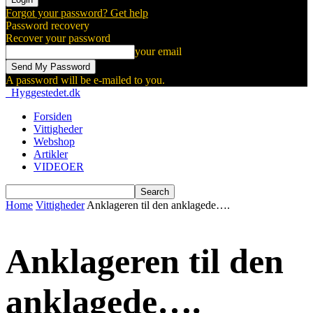
Forgot your password? Get help
Password recovery
Recover your password
your email
A password will be e-mailed to you.
Hyggestedet.dk
Forsiden
Vittigheder
Webshop
Artikler
VIDEOER
Home
Vittigheder
Anklageren til den anklagede….
Anklageren til den
anklagede….