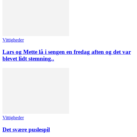
Vittigheder
Lars og Mette lå i sengen en fredag aften og det var
blevet lidt stemning..
Vittigheder
Det svære puslespil