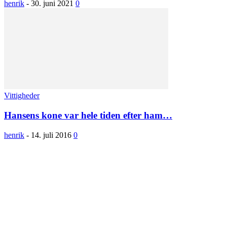
henrik
-
30. juni 2021
0
Vittigheder
Hansens kone var hele tiden efter ham…
henrik
-
14. juli 2016
0