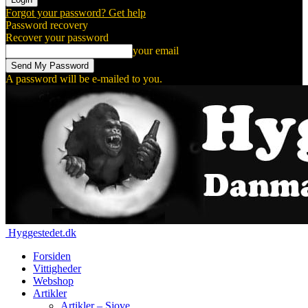
Forgot your password? Get help
Password recovery
Recover your password
your email
A password will be e-mailed to you.
Hyggestedet.dk
Forsiden
Vittigheder
Webshop
Artikler
Artikler – Sjove