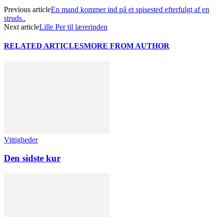
Previous article
En mand kommer ind på et spisested efterfulgt af en
struds..
Next article
Lille Per til lærerinden
RELATED ARTICLES
MORE FROM AUTHOR
Vittigheder
Den sidste kur