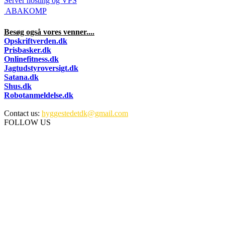
Server hosting og VPS
 ABAKOMP
Besøg også vores venner....
Opskriftverden.dk
Prisbasker.dk
Onlinefitness.dk
Jagtudstyroversigt.dk
Satana.dk
Shus.dk
Robotanmeldelse.dk
Contact us:
hyggestedetdk@gmail.com
FOLLOW US