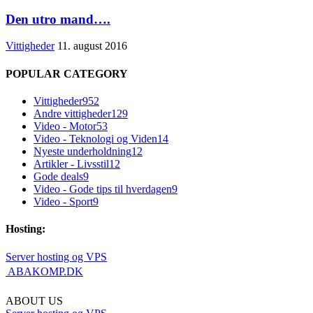
Den utro mand….
Vittigheder
11. august 2016
POPULAR CATEGORY
Vittigheder
952
Andre vittigheder
129
Video - Motor
53
Video - Teknologi og Viden
14
Nyeste underholdning
12
Artikler - Livsstil
12
Gode deals
9
Video - Gode tips til hverdagen
9
Video - Sport
9
Hosting:
Server hosting og VPS
 ABAKOMP.DK
ABOUT US